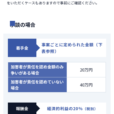
をいただくケースもありますので事前にご確認ください。
示談の場合
事案ごとに定められた金額（下
着手金
表参照）
加害者が責任を認め金額のみ
20万円
争いがある場合
加害者が責任を認めていない
40万円
場合
報酬金
経済的利益の
20
％
（税別）