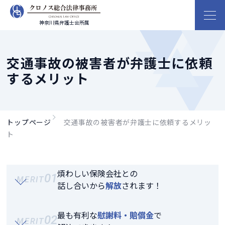
神奈川県弁護士会所属
交通事故の被害者が弁護士に依頼
するメリット
トップページ
交通事故の被害者が弁護士に依頼するメリッ
ト
煩わしい保険会社との
01
MERIT
話し合いから
解放
されます！
最も有利な
慰謝料・賠償金
で
02
MERIT