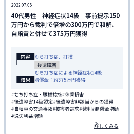
2022.07.05
40代男性 神経症状14級 事前提示150
万円から裁判で倍増の300万円で和解、
自賠責と併せて375万円獲得
内容
むち打ち症、打撲
後遺障害
むち打ち症による神経症状14級
結果
賠償金：約375万円獲得
#むち打ち症・腰椎捻挫
#休業損害
#後遺障害14級認定
#後遺障害非該当からの獲得
#自転車の交通事故
#被害者請求
#裁判
#賠償金増額
#逸失利益増額
詳しくみる