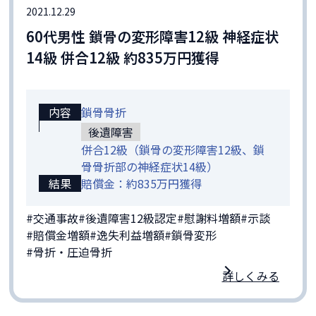
2021.12.29
60代男性 鎖骨の変形障害12級 神経症状
14級 併合12級 約835万円獲得
内容
鎖骨骨折
後遺障害
併合12級（鎖骨の変形障害12級、鎖
骨骨折部の神経症状14級）
結果
賠償金：約835万円獲得
#交通事故
#後遺障害12級認定
#慰謝料増額
#示談
#賠償金増額
#逸失利益増額
#鎖骨変形
#骨折・圧迫骨折
詳しくみる