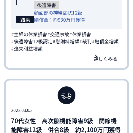
後遺障害
顔面部の神経症状12級
結果
賠償金：約930万円獲得
#主婦の休業損害
#交通事故
#休業損害
#後遺障害12級認定
#慰謝料増額
#裁判
#賠償金増額
#逸失利益増額
詳しくみる
2022.03.05
70代女性 高次脳機能障害9級 関節機
能障害12級 併合8級 約2,100万円獲得