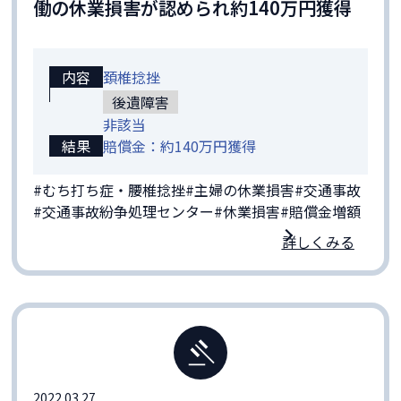
働の休業損害が認められ約140万円獲得
内容
頚椎捻挫
後遺障害
非該当
結果
賠償金：約140万円獲得
#むち打ち症・腰椎捻挫
#主婦の休業損害
#交通事故
#交通事故紛争処理センター
#休業損害
#賠償金増額
詳しくみる
2022.03.27