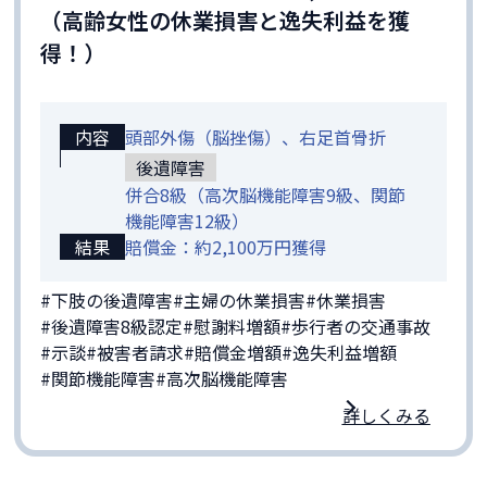
（高齢女性の休業損害と逸失利益を獲
得！）
内容
頭部外傷（脳挫傷）、右足首骨折
後遺障害
併合8級（高次脳機能障害9級、関節
機能障害12級）
結果
賠償金：約2,100万円獲得
#下肢の後遺障害
#主婦の休業損害
#休業損害
#後遺障害8級認定
#慰謝料増額
#歩行者の交通事故
#示談
#被害者請求
#賠償金増額
#逸失利益増額
#関節機能障害
#高次脳機能障害
詳しくみる