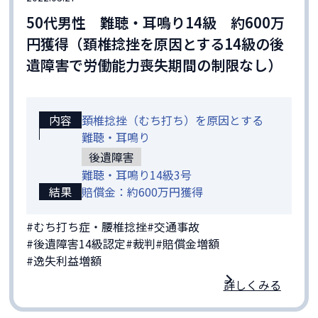
50代男性 難聴・耳鳴り14級 約600万
円獲得（頚椎捻挫を原因とする14級の後
遺障害で労働能力喪失期間の制限なし）
内容
頚椎捻挫（むち打ち）を原因とする
難聴・耳鳴り
後遺障害
難聴・耳鳴り14級3号
結果
賠償金：約600万円獲得
#むち打ち症・腰椎捻挫
#交通事故
#後遺障害14級認定
#裁判
#賠償金増額
#逸失利益増額
詳しくみる