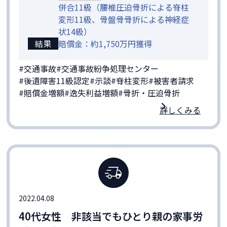
併合11級（腰椎圧迫骨折による脊柱
変形11級、骨盤骨骨折による神経症
状14級）
結果
賠償金：約1,750万円獲得
#交通事故
#交通事故紛争処理センター
#後遺障害11級認定
#示談
#脊柱変形
#被害者請求
#賠償金増額
#逸失利益増額
#骨折・圧迫骨折
詳しくみる
2022.04.08
40代女性 非該当でもひとり親の家事労