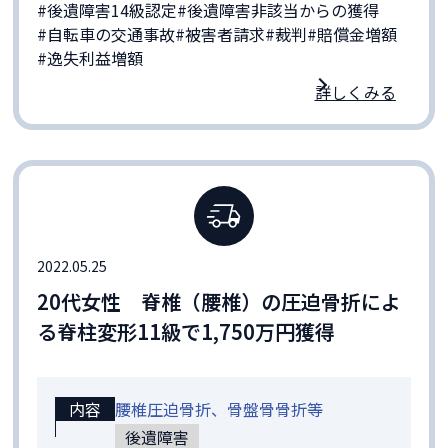
#後遺障害14級認定
#後遺障害非該当からの獲得
#自転車の交通事故
#被害者請求
#裁判
#賠償金増額
#逸失利益増額
詳しくみる
2022.05.25
20代女性 脊椎（腰椎）の圧迫骨折によ
る脊柱変形11級で1,750万円獲得
内容
腰椎圧迫骨折、骨盤骨骨折等
後遺障害