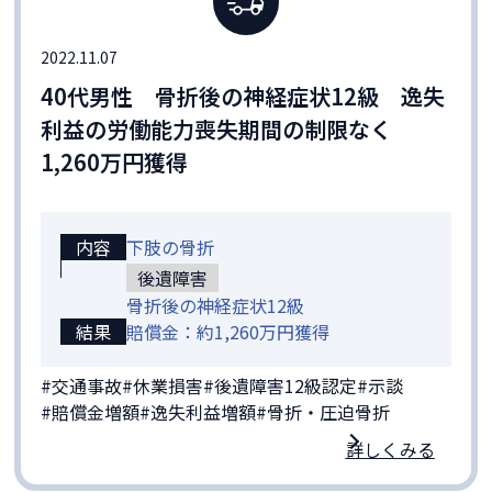
2022.11.07
40代男性 骨折後の神経症状12級 逸失
利益の労働能力喪失期間の制限なく
1,260万円獲得
内容
下肢の骨折
後遺障害
骨折後の神経症状12級
結果
賠償金：約1,260万円獲得
#交通事故
#休業損害
#後遺障害12級認定
#示談
#賠償金増額
#逸失利益増額
#骨折・圧迫骨折
詳しくみる