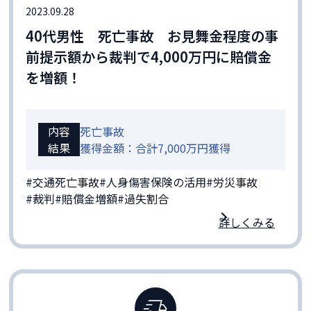
2023.09.28
40代男性 死亡事故 お見舞金程度の事
前提示額から裁判で4,000万円に賠償金
を増額！
内容
死亡事故
結果
獲得金額：合計7,000万円獲得
#交通死亡事故
#人身傷害保険の活用
#労災事故
#裁判
#賠償金増額
#過失割合
詳しくみる