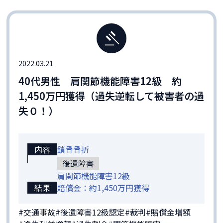
2022.03.21
40代男性 肩関節機能障害12級 約
1,450万円獲得（過失逆転して被害者の過
失０！）
内容
鎖骨骨折
後遺障害
肩関節機能障害12級
結果
賠償金：約1,450万円獲得
#交通事故
#後遺障害12級認定
#裁判
#賠償金増額