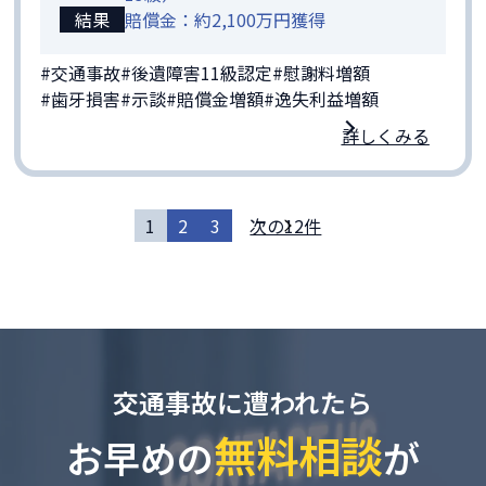
結果
賠償金：約2,100万円獲得
#交通事故
#後遺障害11級認定
#慰謝料増額
#歯牙損害
#示談
#賠償金増額
#逸失利益増額
詳しくみる
1
2
3
次の12件
交通事故に遭われたら
無料相談
お早めの
が