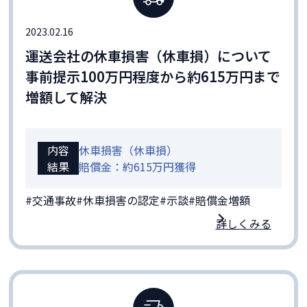
2023.02.16
運送会社の休車損害（休車損）について
事前提示100万円程度から約615万円まで
増額して解決
内容
休車損害（休車損）
結果
賠償金：約615万円獲得
#交通事故
#休車損害の認定
#示談
#賠償金増額
詳しくみる