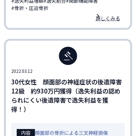
#逸失利益増額
#過失割合
#関節機能障害
#骨折・圧迫骨折
詳しくみる
2022.03.12
30代女性 顔面部の神経症状の後遺障害
12級 約930万円獲得（逸失利益の認め
られにくい後遺障害で逸失利益を獲
得！）
内容
顔面部の骨折による三叉神経損傷