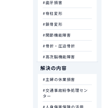
#歯牙損害
#脊柱変形
#鎖骨変形
#関節機能障害
#骨折・圧迫骨折
#高次脳機能障害
解決の内容
#主婦の休業損害
#交通事故紛争処理セン
ター
#人身傷害保険の活用