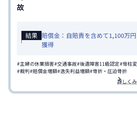
故
結果
賠償金：自賠責を含めて1,100万円
獲得
#主婦の休業損害
#交通事故
#後遺障害11級認定
#脊柱
#裁判
#賠償金増額
#逸失利益増額
#骨折・圧迫骨折
詳しくみ