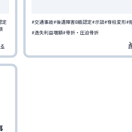
認定
#交通事故
#後遺障害8級認定
#示談
#脊柱変形
#
額
#逸失利益増額
#骨折・圧迫骨折
る
事