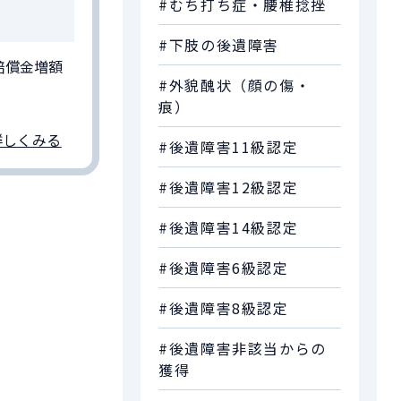
#むち打ち症・腰椎捻挫
#下肢の後遺障害
賠償金増額
#外貌醜状（顔の傷・
痕）
詳しくみる
#後遺障害11級認定
#後遺障害12級認定
#後遺障害14級認定
#後遺障害6級認定
#後遺障害8級認定
#後遺障害非該当からの
獲得