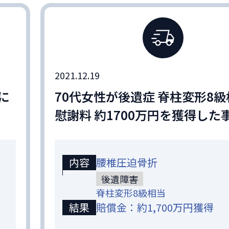
2021.12.19
に
70代女性が後遺症 脊柱変形8
慰謝料 約1700万円を獲得した
内容
腰椎圧迫骨折
後遺障害
脊柱変形8級相当
結果
賠償金：約1,700万円獲得