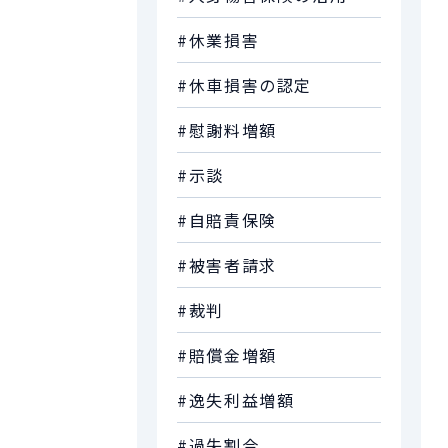
#休業損害
#休車損害の認定
#慰謝料増額
#示談
#自賠責保険
#被害者請求
#裁判
#賠償金増額
#逸失利益増額
#過失割合