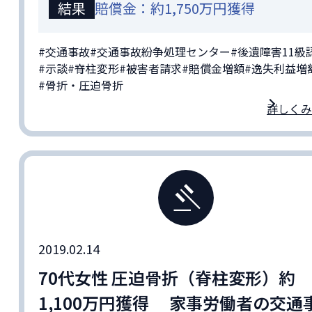
結果
賠償金：約1,750万円獲得
#交通事故
#交通事故紛争処理センター
#後遺障害11級
#示談
#脊柱変形
#被害者請求
#賠償金増額
#逸失利益増
#骨折・圧迫骨折
詳しくみ
2019.02.14
70代女性 圧迫骨折（脊柱変形）約
1,100万円獲得 家事労働者の交通