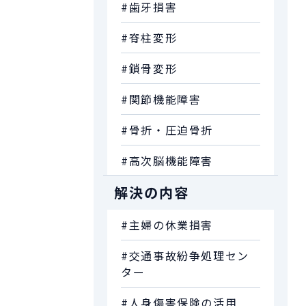
#歯牙損害
#脊柱変形
#鎖骨変形
#関節機能障害
#骨折・圧迫骨折
#高次脳機能障害
解決の内容
#主婦の休業損害
#交通事故紛争処理セン
ター
#人身傷害保険の活用