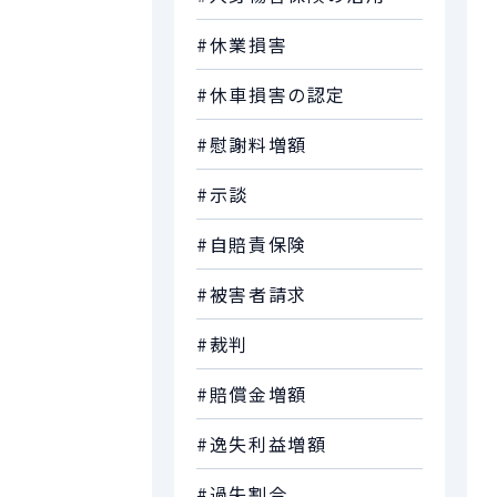
#休業損害
#休車損害の認定
#慰謝料増額
#示談
#自賠責保険
#被害者請求
#裁判
#賠償金増額
#逸失利益増額
#過失割合