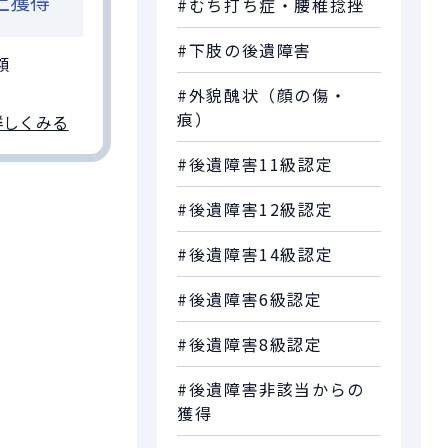
上獲得
#むち打ち症・腰椎捻挫
#下肢の後遺障害
額
#外貌醜状（顔の傷・
痕）
詳しくみる
#後遺障害11級認定
#後遺障害12級認定
#後遺障害14級認定
#後遺障害6級認定
#後遺障害8級認定
#後遺障害非該当からの
獲得