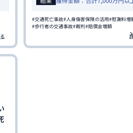
結果
獲得金額：合計7,000万円以
#交通死亡事故
#人身傷害保険の活用
#慰謝料増
#歩行者の交通事故
#裁判
#賠償金増額
る
い
死