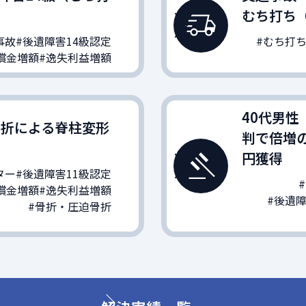
むち打ち（
事故
#後遺障害14級認定
#むち打
償金増額
#逸失利益増額
40代男性
骨折による脊柱変形
判で倍増の
円獲得
ター
#後遺障害11級認定
償金増額
#逸失利益増額
#後遺
#骨折・圧迫骨折