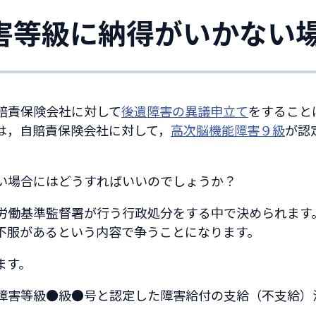
害等級に納得がいかない
賠責保険会社に対して
後遺障害の異議申立て
をすること
は，自賠責保険会社に対して，
高次脳機能障害９級
が認
い場合にはどうすればいいのでしょうか？
労働基準監督署が行う行政処分をする中で決められます
不服があるという内容で争うことになります。
ます。
障害等級●級●号と認定した障害給付の支給（不支給）