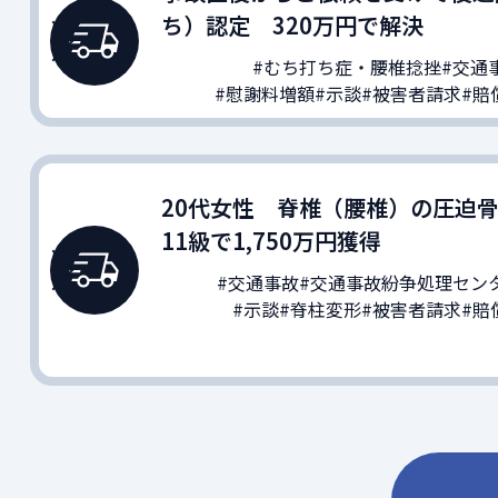
ち）認定 320万円で解決
#むち打ち症・腰椎捻挫
#交通
#慰謝料増額
#示談
#被害者請求
#賠
20代女性 脊椎（腰椎）の圧迫
11級で1,750万円獲得
#交通事故
#交通事故紛争処理セン
#示談
#脊柱変形
#被害者請求
#賠