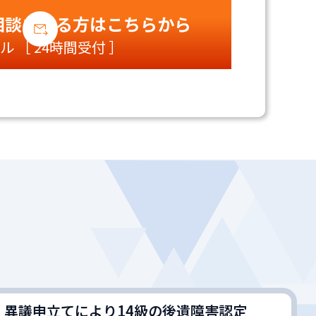
相談される方は
こちらから
ル ［ 24時間受付 ］
 異議申立てにより14級の後遺障害認定