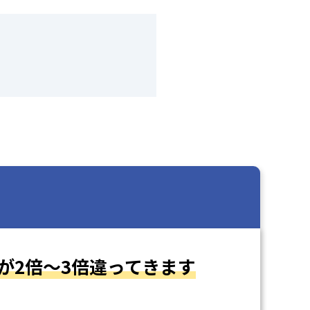
が2倍～3倍違ってきます