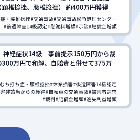
頚椎捻挫、腰椎捻挫） 約400万円獲得
ち症・腰椎捻挫
#交通事故
#交通事故紛争処理センター
#後遺障害14級認定
#慰謝料増額
#示談
#賠償金増額
 神経症状14級 事前提示150万円から裁
300万円で和解、自賠責と併せて375万
#むち打ち症・腰椎捻挫
#休業損害
#後遺障害14級認定
障害非該当からの獲得
#自転車の交通事故
#被害者請求
#裁判
#賠償金増額
#逸失利益増額