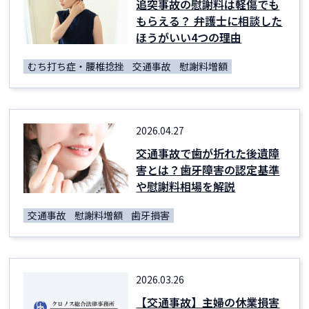
追突事故の慰謝料は軽傷でも
もらえる？ 弁護士に相談した
ほうがいい4つの理由
むち打ち症・腰椎捻挫
交通事故
慰謝料増額
2026.04.27
交通事故で歯が折れた後遺障
害とは？歯牙障害の認定基準
や慰謝料相場を解説
交通事故
慰謝料増額
歯牙損害
2026.03.26
【交通事故】主婦の休業損害