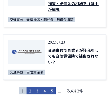
損害・賠償金の相場を弁護士
が解説
交通事故
脊髄損傷・脳挫傷
賠償金増額
2022.07.23
交通事故で同乗者が怪我をし
ても自賠責保険で補償されな
い？
交通事故
自賠責保険
1
2
3
4
5
...
次の12件