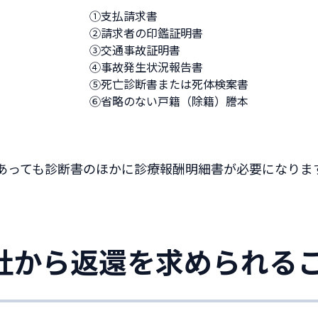
①支払請求書
②請求者の印鑑証明書
③交通事故証明書
④事故発生状況報告書
⑤死亡診断書または死体検案書
⑥省略のない戸籍（除籍）謄本
あっても診断書のほかに診療報酬明細書が必要になりま
社から返還を求められる