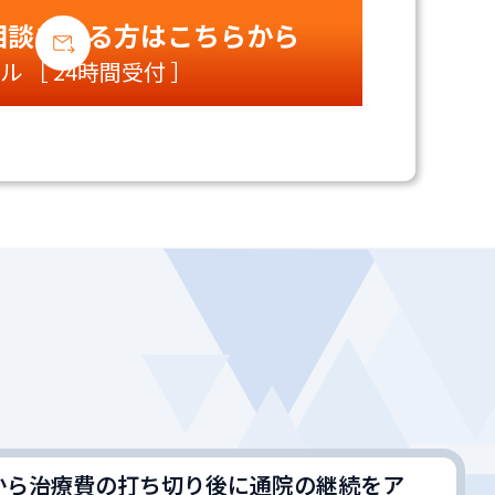
相談される方は
こちらから
ル ［ 24時間受付 ］
から治療費の打ち切り後に通院の継続をア