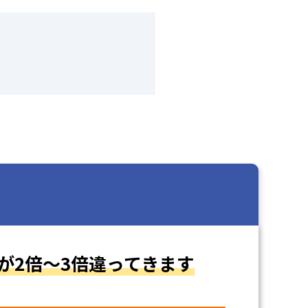
が2倍～3倍違ってきます