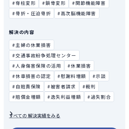
#脊柱変形
#鎖骨変形
#関節機能障害
#骨折・圧迫骨折
#高次脳機能障害
解決の内容
#主婦の休業損害
#交通事故紛争処理センター
#人身傷害保険の活用
#休業損害
#休車損害の認定
#慰謝料増額
#示談
#自賠責保険
#被害者請求
#裁判
#賠償金増額
#逸失利益増額
#過失割合
すべての 解決実績をみる