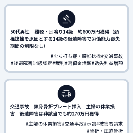
50代男性 難聴・耳鳴り14級 約600万円獲得（頚
椎捻挫を原因とする14級の後遺障害で労働能力喪失
期間の制限なし）
#むち打ち症・腰椎捻挫
#交通事故
#後遺障害14級認定
#裁判
#賠償金増額
#逸失利益増額
交通事故 鎖骨骨折プレート挿入 主婦の休業損
害 後遺障害は非該当でも約270万円獲得
#主婦の休業損害
#交通事故
#示談
#被害者請求
#骨折・圧迫骨折