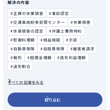
解決の内容
#主婦の休業損害
#事前認定
#交通事故紛争処理センター
#休業損害
#休車損害の認定
#弁護士費用特約
#慰謝料増額
#損益相殺
#示談
#自動車保険
#自賠責保険
#被害者請求
#裁判
#賠償金増額
#逸失利益増額
#過失割合
すべての 記事をみる
絞り込む