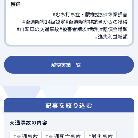
獲得
#むち打ち症・腰椎捻挫
#休業損害
#後遺障害14級認定
#後遺障害非該当からの獲得
#自転車の交通事故
#被害者請求
#裁判
#賠償金増額
#逸失利益増額
解決実績一覧
記事を絞り込む
交通事故の内容
#交通事故
#交通死亡事故
#労災事故