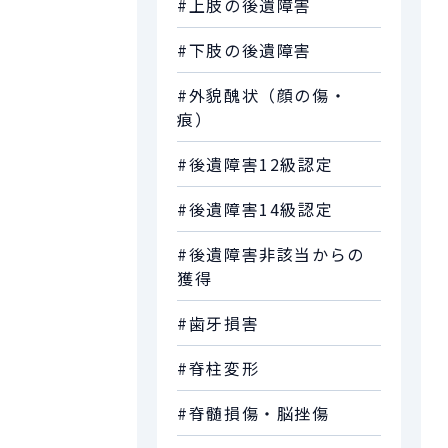
#上肢の後遺障害
#下肢の後遺障害
#外貌醜状（顔の傷・
痕）
#後遺障害12級認定
#後遺障害14級認定
#後遺障害非該当からの
獲得
#歯牙損害
#脊柱変形
#脊髄損傷・脳挫傷