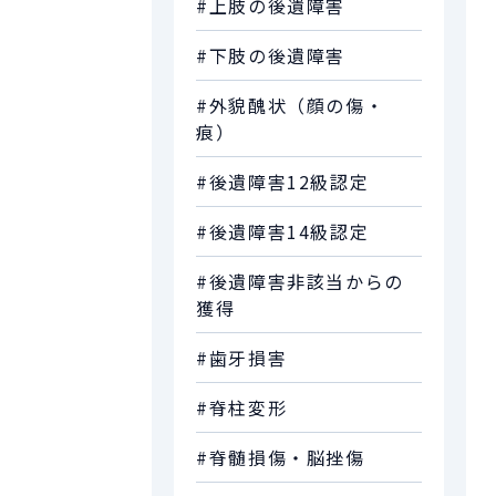
#上肢の後遺障害
#下肢の後遺障害
#外貌醜状（顔の傷・
痕）
#後遺障害12級認定
#後遺障害14級認定
#後遺障害非該当からの
獲得
#歯牙損害
#脊柱変形
#脊髄損傷・脳挫傷