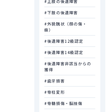
#上肢の後遺障害
#下肢の後遺障害
#外貌醜状（顔の傷・
痕）
#後遺障害12級認定
#後遺障害14級認定
#後遺障害非該当からの
獲得
#歯牙損害
#脊柱変形
#脊髄損傷・脳挫傷