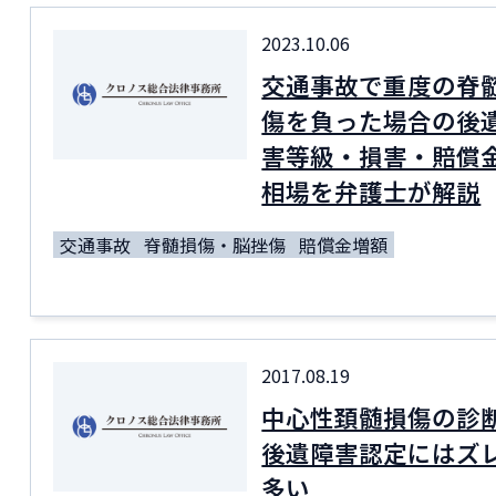
2023.10.06
交通事故で重度の脊
傷を負った場合の後
害等級・損害・賠償
相場を弁護士が解説
交通事故
脊髄損傷・脳挫傷
賠償金増額
2017.08.19
中心性頚髄損傷の診
後遺障害認定にはズ
多い