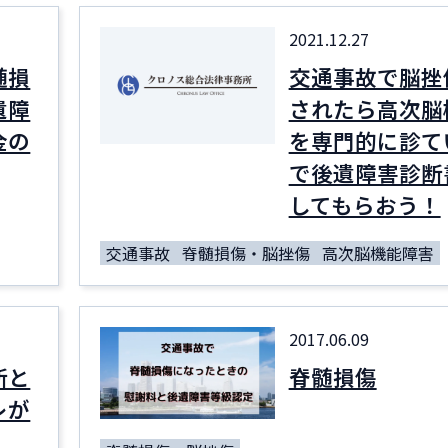
2021.12.27
髄損
交通事故で脳挫
遺障
されたら高次脳
金の
を専門的に診て
で後遺障害診断
してもらおう！
交通事故
脊髄損傷・脳挫傷
高次脳機能障害
2017.06.09
断と
脊髄損傷
レが