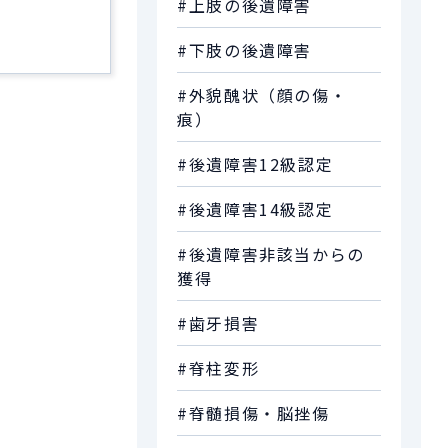
#上肢の後遺障害
#下肢の後遺障害
#外貌醜状（顔の傷・
痕）
#後遺障害12級認定
#後遺障害14級認定
#後遺障害非該当からの
獲得
#歯牙損害
#脊柱変形
#脊髄損傷・脳挫傷