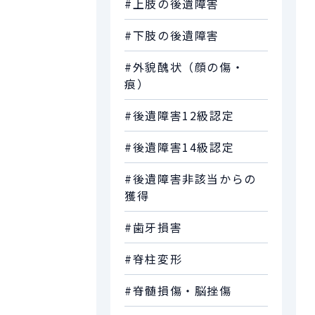
#上肢の後遺障害
#下肢の後遺障害
#外貌醜状（顔の傷・
痕）
#後遺障害12級認定
#後遺障害14級認定
#後遺障害非該当からの
獲得
#歯牙損害
#脊柱変形
#脊髄損傷・脳挫傷