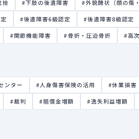
捻挫
#下肢の後遺障害
#外貌醜状（顔の傷
認定
#後遺障害6級認定
#後遺障害8級認定
#関節機能障害
#骨折・圧迫骨折
#高
センター
#人身傷害保険の活用
#休業損害
#裁判
#賠償金増額
#逸失利益増額