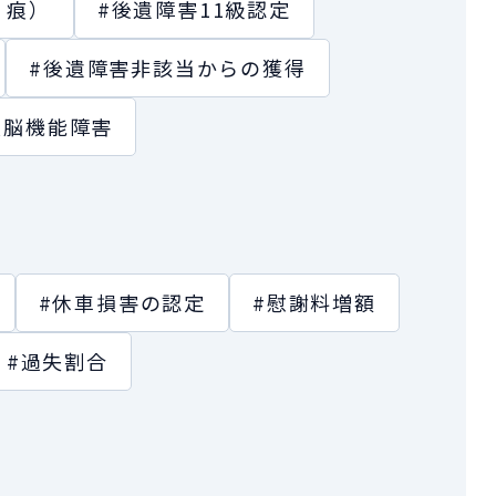
・痕）
#後遺障害11級認定
#後遺障害非該当からの獲得
次脳機能障害
#休車損害の認定
#慰謝料増額
#過失割合