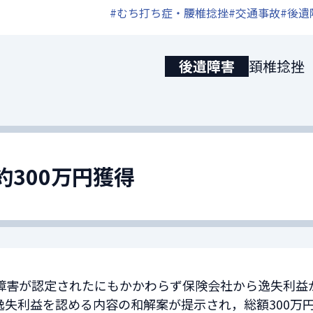
#むち打ち症・腰椎捻挫
#交通事故
#後遺
後遺障害
頚椎捻挫
約300万円獲得
障害が認定されたにもかかわらず保険会社から逸失利益
逸失利益を認める内容の和解案が提示され，総額300万