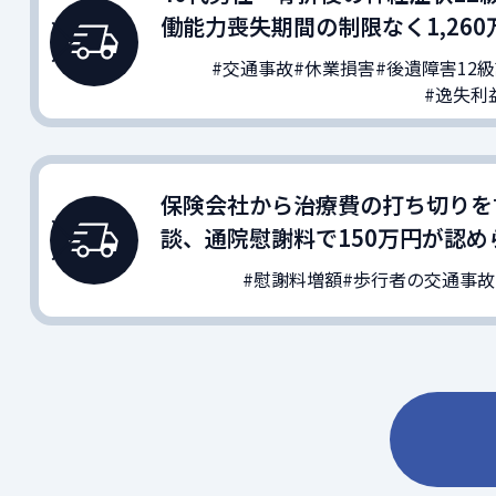
働能力喪失期間の制限なく1,260
#交通事故
#休業損害
#後遺障害12
#逸失利
保険会社から治療費の打ち切りを
談、通院慰謝料で150万円が認め
#慰謝料増額
#歩行者の交通事故