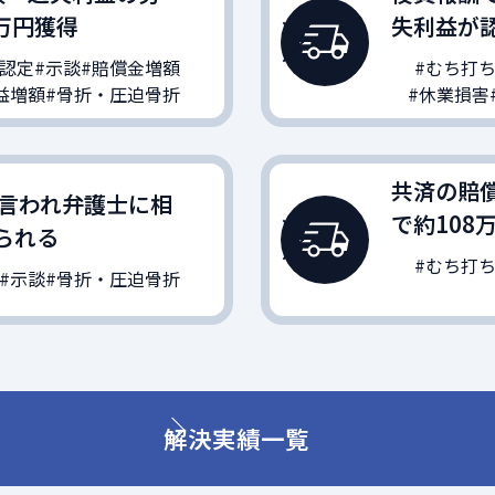
万円獲得
失利益が
級認定
#示談
#賠償金増額
#むち打
益増額
#骨折・圧迫骨折
#休業損害
共済の賠
言われ弁護士に相
で約108
られる
#むち打
#示談
#骨折・圧迫骨折
解決実績一覧