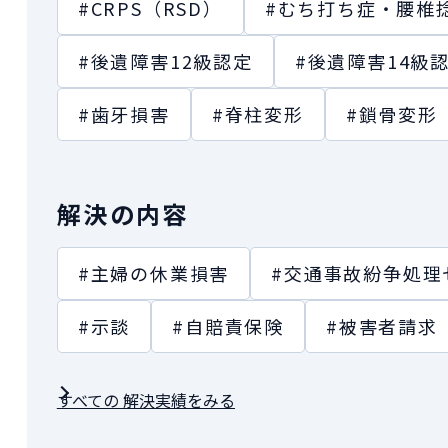
#CRPS（RSD）
#むち打ち症・腰椎
#後遺障害12級認定
#後遺障害14級
#歯牙損害
#脊柱変形
#鎖骨変形
解決の内容
#主婦の休業損害
#交通事故紛争処理
#示談
#自賠責保険
#被害者請求
すべての 解決実績をみる