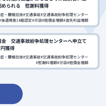
認められる 慰謝料獲得
ち症・腰椎捻挫
#交通事故
#交通事故紛争処理センター
#後遺障害14級認定
#示談
#賠償金増額
#逸失利益増額
償金 交通事故紛争処理センターへ申立て
万円獲得
ち症・腰椎捻挫
#交通事故
#交通事故紛争処理センター
#慰謝料増額
#示談
#賠償金増額