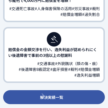
ら裁判で4,000万円に賠償金を増額！
#交通死亡事故
#人身傷害保険の活用
#労災事故
#裁判
#賠償金増額
#過失割合
賠償金の金額交渉を行い、逸失利益が認められにく
い後遺障害で事前の3倍以上の慰謝料
#交通事故
#外貌醜状（顔の傷・痕）
#後遺障害8級認定
#歯牙損害
#裁判
#賠償金増額
#逸失利益増額
解決実績一覧