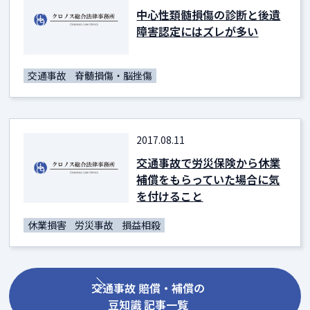
中心性頚髄損傷の診断と後遺
障害認定にはズレが多い
交通事故
脊髄損傷・脳挫傷
2017.08.11
交通事故で労災保険から休業
補償をもらっていた場合に気
を付けること
休業損害
労災事故
損益相殺
交通事故 賠償・補償の
豆知識 記事一覧