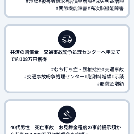
#示談
#被害者請求
#賠償金増額
#逸失利益増額
#関節機能障害
#高次脳機能障害
共済の賠償金 交通事故紛争処理センターへ申立て
で約108万円獲得
#むち打ち症・腰椎捻挫
#交通事故
#交通事故紛争処理センター
#慰謝料増額
#示談
#賠償金増額
40代男性 死亡事故 お見舞金程度の事前提示額か