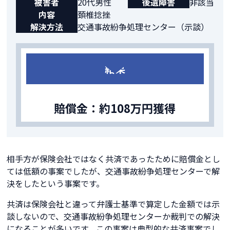
被害者
20代男性
後遺障害
非該当
内容
頚椎捻挫
解決方法
交通事故紛争処理センター（示談）
結果
賠償金：約108万円獲得
相手方が保険会社ではなく共済であったために賠償金とし
ては低額の事案でしたが、交通事故紛争処理センターで解
決をしたという事案です。
共済は保険会社と違って弁護士基準で算定した金額では示
談しないので、交通事故紛争処理センターか裁判での解決
になることが多いです。この事案は典型的な共済事案でし