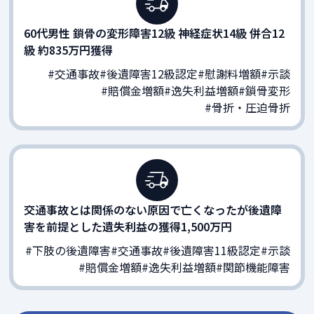
60代男性 鎖骨の変形障害12級 神経症状14級 併合12
級 約835万円獲得
#交通事故
#後遺障害12級認定
#慰謝料増額
#示談
#賠償金増額
#逸失利益増額
#鎖骨変形
#骨折・圧迫骨折
交通事故とは関係のない原因で亡くなったが後遺障
害を前提とした遺失利益の獲得1,500万円
#下肢の後遺障害
#交通事故
#後遺障害11級認定
#示談
#賠償金増額
#逸失利益増額
#関節機能障害