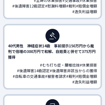
#主婦の休業損害
#交通事故
#休業損害
#後遺障害12級認定
#慰謝料増額
#裁判
#賠償金増額
#逸失利益増額
40代男性 神経症状14級 事前提示150万円から裁
判で倍増の300万円で和解、自賠責と併せて375万円
獲得
#むち打ち症・腰椎捻挫
#休業損害
#後遺障害14級認定
#後遺障害非該当からの獲得
#自転車の交通事故
#被害者請求
#裁判
#賠償金増額
#逸失利益増額