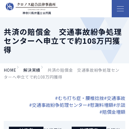
神奈川県弁護士会所属
共済の賠償金 交通事故紛争処理
センターへ申立てで約108万円獲
得
HOME
解決実績
共済の賠償金 交通事故紛争処理セン
ターへ申立てで約108万円獲得
#むち打ち症・腰椎捻挫
#交通事故
#交通事故紛争処理センター
#慰謝料増額
#示談
#賠償金増額