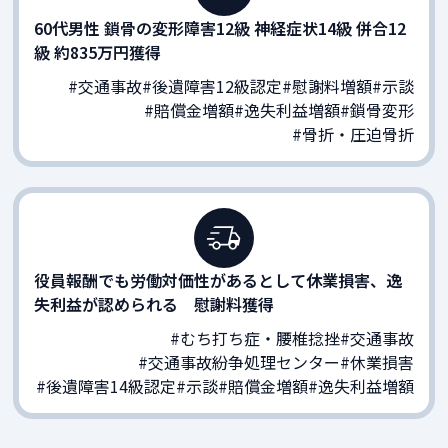
60代男性 鎖骨の変形障害12級 神経症状14級 併合12
級 約835万円獲得
#交通事故
#後遺障害12級認定
#慰謝料増額
#示談
#賠償金増額
#逸失利益増額
#鎖骨変形
#骨折・圧迫骨折
役員報酬でも労働対価性があるとして休業損害、逸
失利益が認められる 慰謝料獲得
#むち打ち症・腰椎捻挫
#交通事故
#交通事故紛争処理センター
#休業損害
#後遺障害14級認定
#示談
#賠償金増額
#逸失利益増額