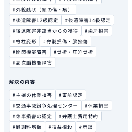
#外貌醜状（顔の傷・痕）
#後遺障害12級認定
#後遺障害14級認定
#後遺障害非該当からの獲得
#歯牙損害
#脊柱変形
#脊髄損傷・脳挫傷
#関節機能障害
#骨折・圧迫骨折
#高次脳機能障害
解決の内容
#主婦の休業損害
#事前認定
#交通事故紛争処理センター
#休業損害
#休車損害の認定
#弁護士費用特約
#慰謝料増額
#損益相殺
#示談