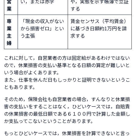
営
い，または赤字
や，実態を示す帳簿で立証
業
する
専
「現金の収入がない
賃金センサス（平均賃金）
業
から損害ゼロ」とい
に基づき日額約1万円を請
主
う主張
求する
婦
これに対して，自営業者の方は固定給があるわけではない
ので，休業損害の支払い基準となる日額の算定が難しいと
いう場合がよくあります。
また，仕事を休んだ日もしっかりと証明できないというこ
ともあります。
そのため，保険会社も自営業者の場合，すんなりと休業損
害の支払いをすることはなく，ひどいケースでは，自賠責
の休業損害の最低日額である６１００円で計算した金額し
か支払ってこないということがあります。
もっとひどいケースでは，休業損害を計算できないと言っ