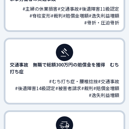
#主婦の休業損害
#交通事故
#後遺障害11級認定
#脊柱変形
#裁判
#賠償金増額
#逸失利益増額
#骨折・圧迫骨折
交通事故 無職で総額300万円の賠償金を獲得 むち
打ち症
#むち打ち症・腰椎捻挫
#交通事故
#後遺障害14級認定
#被害者請求
#裁判
#賠償金増額
#逸失利益増額