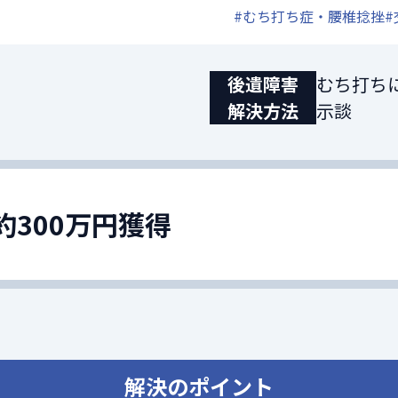
#むち打ち症・腰椎捻挫
#
後遺障害
むち打ちに
解決方法
示談
約300万円獲得
解決のポイント