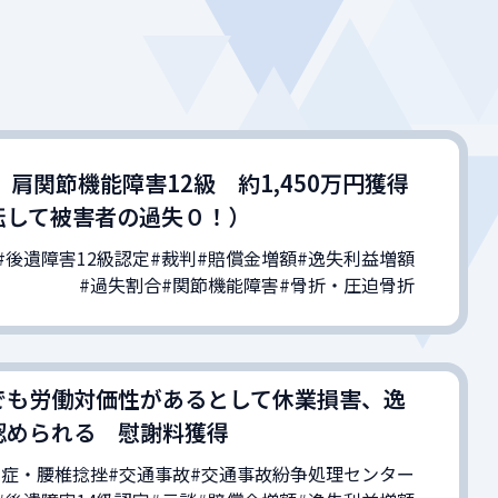
 肩関節機能障害12級 約1,450万円獲得
転して被害者の過失０！）
#後遺障害12級認定
#裁判
#賠償金増額
#逸失利益増額
#過失割合
#関節機能障害
#骨折・圧迫骨折
でも労働対価性があるとして休業損害、逸
認められる 慰謝料獲得
ち症・腰椎捻挫
#交通事故
#交通事故紛争処理センター