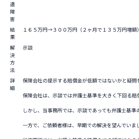
遺
障
害
結
１６５万円→３００万円（２ヶ月で１３５万円増額
果
解
示談
決
方
法
詳
保険会社の提示する賠償金が低額ではないかと疑問
細
保険会社は、示談では弁護士基準を大きく下回る賠
しかし、当事務所では、示談であっても弁護士基準
一方で、ご依頼者様は、早期での解決を望んでいま