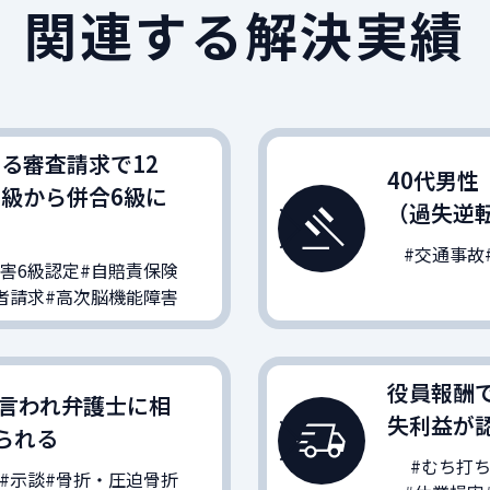
関連する解決実績
る審査請求で12
40代男性
7級から併合6級に
（過失逆
#交通事故
障害6級認定
#自賠責保険
者請求
#高次脳機能障害
役員報酬
言われ弁護士に相
失利益が
られる
#むち打
#示談
#骨折・圧迫骨折