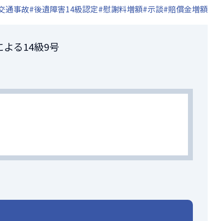
交通事故
#後遺障害14級認定
#慰謝料増額
#示談
#賠償金増額
よる14級9号