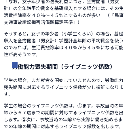
「なお，女子年少者の逸失利益につき，全労働者（男女
計）の全年齢平均賃金を基礎収入とする場合には，その生
活費控除率を４０％～４５％とするものが多い」（「民事
交通事故訴訟損害賠償額算定基準」）
そうすると，女子の年少者（小学生くらい）の場合，基礎
収入を全労働者（男女計）学歴計全年齢の平均賃金を使う
のであれば，生活費控除率は４０％から４５％になる可能
性が高そうです。
労働能力喪失期間（ライプニッツ係数）
学生の場合，まだ就労を開始していませんので，労働能力
喪失期間に対応するライプニッツ係数が少し複雑になりま
す。
学生の場合のライプニッツ係数は，①まず，事故当時の年
齢から６７歳までの期間に対応するライプニッツ係数を出
します。②次に，事故当時の年齢から実際に働き始めるま
での年齢の期間に対応するライプニッツ係数を出します。