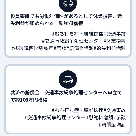
役員報酬でも労働対価性があるとして休業損害、逸
失利益が認められる 慰謝料獲得
#むち打ち症・腰椎捻挫
#交通事故
#交通事故紛争処理センター
#休業損害
#後遺障害14級認定
#示談
#賠償金増額
#逸失利益増額
共済の賠償金 交通事故紛争処理センターへ申立て
で約108万円獲得
#むち打ち症・腰椎捻挫
#交通事故
#交通事故紛争処理センター
#慰謝料増額
#示談
#賠償金増額