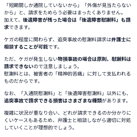
「短期間しか通院していないから」「外傷が見当たらない
から」と、請求をためらう必要はまったくありません。
加えて、
後遺障害が残った場合は「後遺障害慰謝料」も請
求
できます。
ケガの程度に関わらず、追突事故の慰謝料請求は
弁護士に
相談することが可能
です。
ただ、ケガが発生しない
物損事故の場合は原則、慰謝料は
請求できない
ので注意しましょう。
慰謝料とは、被害者の「精神的苦痛」に対して支払われる
ものだからです。
なお、「入通院慰謝料」と「後遺障害慰謝料」以外にも、
追突事故で請求できる損害はさまざまな種類
があります。
複雑に状況が重なり合い、どれが請求できるのか分かりに
くいケースもあるため、弁護士と相談しながら適切に対処
していくことが理想的でしょう。