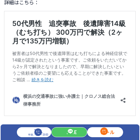
詳細はこちら：
TEL
異議申し立てで約400万円獲得（240万円増
LINE
メール
平日／9:00～19:00