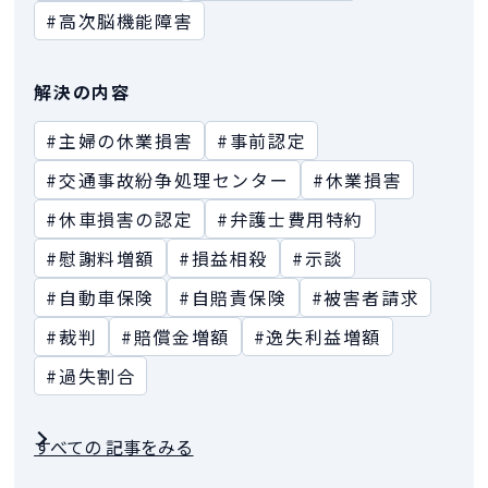
#高次脳機能障害
解決の内容
#主婦の休業損害
#事前認定
#交通事故紛争処理センター
#休業損害
#休車損害の認定
#弁護士費用特約
#慰謝料増額
#損益相殺
#示談
#自動車保険
#自賠責保険
#被害者請求
#裁判
#賠償金増額
#逸失利益増額
#過失割合
すべての 記事をみる