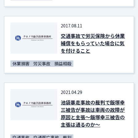
2017.08.11
交通事故で労災保険から休業
補償をもらっていた場合に気
を付けること
休業損害
労災事故
損益相殺
2021.04.29
池袋暴走事故の裁判で飯塚幸
三被告が事故は車両の故障が
原因と主張～飯塚幸三被告の
主張は通るのか～
交通事故
交通死亡事故
裁判