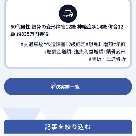
60代男性 鎖骨の変形障害12級 神経症状14級 併合12
級 約835万円獲得
#交通事故
#後遺障害12級認定
#慰謝料増額
#示談
#賠償金増額
#逸失利益増額
#鎖骨変形
#骨折・圧迫骨折
解決実績一覧
記事を絞り込む