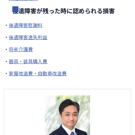
後遺障害が残った時に認められる損害
・
後遺障害慰謝料
・
後遺障害逸失利益
・
将来介護費
・
器具・装具購入費
・
家屋改造費・自動車改造費