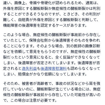
違い、画像上、骨棘や骨硬化が認められるため、通常は、
外傷を原因とする腱板断裂か無症候性の腱板断裂かは判別
することができるそうなのですが、ときどき、その判別が
難しく、自賠責が外傷を原因とする腱板断裂と判断して、
機能障害の後遺障害を認定するケースがあります。
このような場合、無症候性の腱板断裂が事故前から存在し
ていたとして、保険会社側から後遺障害そのものを争われ
ることになります。そのような場合、別の医師の画像診断
などを依頼して意見をもらうのですが、無症候性の腱板断
裂だったという意見になると、全く反論ができなくなって
しまい、後遺障害が否定されてしまいます。後遺障害が否
定されると
逸失利益
も
後遺障害慰謝料
も認めらなくなって
しまい、賠償金がかなり低額になってしまいます。
そのため、被害者が高齢者で、事故の状況などから肩を強
打していないのに、腱板断裂が生じている場合には、無症
候性の腱板断裂が事故前から存在していた可能性が高いの
で、この場合は注意が必要です。