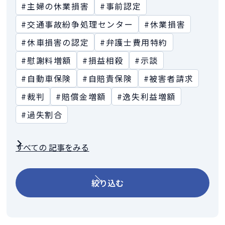
#主婦の休業損害
#事前認定
#交通事故紛争処理センター
#休業損害
#休車損害の認定
#弁護士費用特約
#慰謝料増額
#損益相殺
#示談
#自動車保険
#自賠責保険
#被害者請求
#裁判
#賠償金増額
#逸失利益増額
#過失割合
すべての 記事をみる
絞り込む