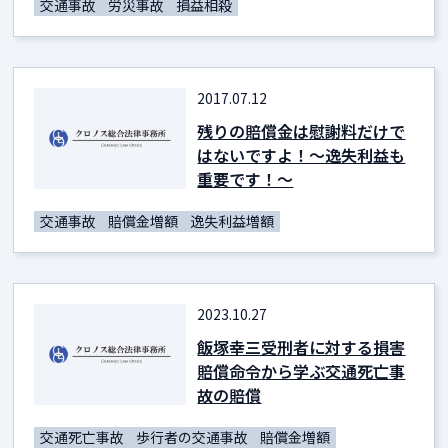
交通事故
労災事故
損益相殺
2017.07.12
残りの賠償金は慰謝料だけで
はないですよ！～逸失利益も
重要です！～
交通事故
賠償金増額
逸失利益増額
2023.10.27
飯塚幸三受刑者に対する損害
賠償命令から学ぶ交通死亡事
故の賠償
交通死亡事故
歩行者の交通事故
賠償金増額