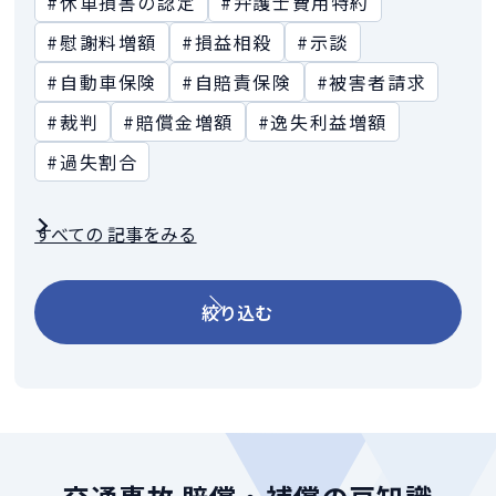
#休車損害の認定
#弁護士費用特約
#慰謝料増額
#損益相殺
#示談
#自動車保険
#自賠責保険
#被害者請求
#裁判
#賠償金増額
#逸失利益増額
#過失割合
すべての 記事をみる
絞り込む