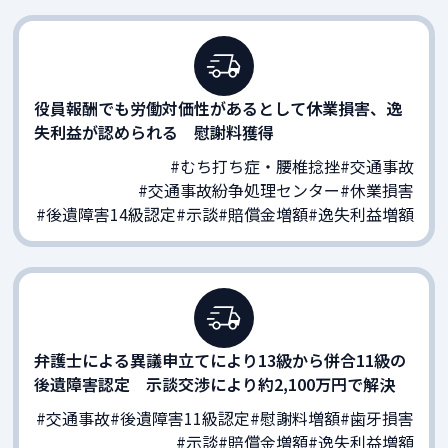
役員報酬でも労働対価性があるとして休業損害、逸
失利益が認められる 慰謝料獲得
#むち打ち症・腰椎捻挫
#交通事故
#交通事故紛争処理センター
#休業損害
#後遺障害14級認定
#示談
#賠償金増額
#逸失利益増額
弁護士による異議申立てにより13級から併合11級の
後遺障害認定 示談交渉により約2,100万円で解決
#交通事故
#後遺障害11級認定
#慰謝料増額
#歯牙損害
#示談
#賠償金増額
#逸失利益増額