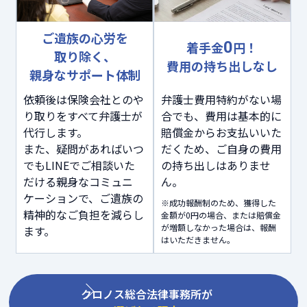
ご遺族の心労を
0
着手金
円！
取り除く、
費用の持ち出しなし
親身なサポート体制
依頼後は保険会社とのや
弁護士費用特約がない場
り取りをすべて弁護士が
合でも、費用は基本的に
代行します。
賠償金からお支払いいた
また、疑問があればいつ
だくため、ご自身の費用
でもLINEでご相談いた
の持ち出しはありませ
だける親身なコミュニ
ん。
ケーションで、ご遺族の
※成功報酬制のため、獲得した
精神的なご負担を減らし
金額が0円の場合、または賠償金
が増額しなかった場合は、報酬
ます。
はいただきません。
クロノス総合法律事務所が